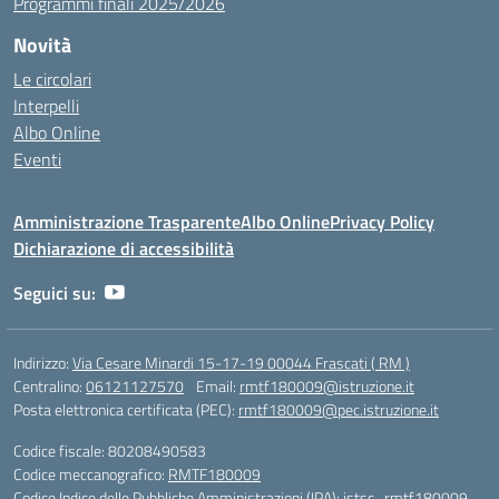
Programmi finali 2025/2026
Novità
Le circolari
Interpelli
Albo Online
Eventi
Amministrazione Trasparente
Albo Online
Privacy Policy
Dichiarazione di accessibilità
Seguici su:
Indirizzo:
Via Cesare Minardi 15-17-19 00044 Frascati ( RM )
Centralino:
06121127570
Email:
rmtf180009@istruzione.it
Posta elettronica certificata (PEC):
rmtf180009@pec.istruzione.it
Codice fiscale: 80208490583
Codice meccanografico:
RMTF180009
Codice Indice delle Pubbliche Amministrazioni (IPA): istsc_rmtf180009