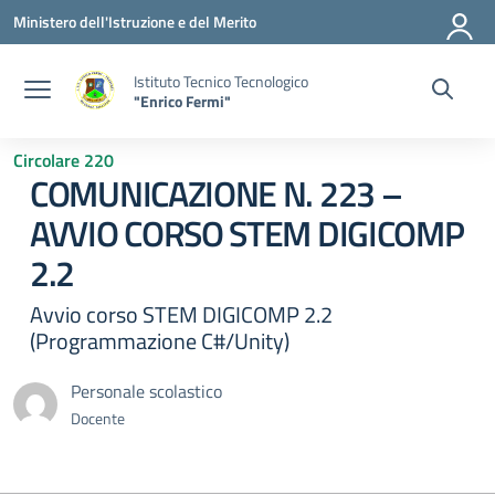
Vai ai contenuti
Vai al menu di navigazione
Vai al footer
Ministero dell'Istruzione e del Merito
Istituto Tecnico Tecnologico
"Enrico Fermi"
Circolare 220
COMUNICAZIONE N. 223 –
AVVIO CORSO STEM DIGICOMP
2.2
Avvio corso STEM DIGICOMP 2.2
(Programmazione C#/Unity)
Personale scolastico
Docente