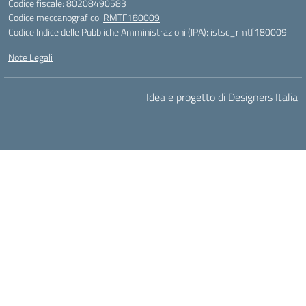
Codice fiscale: 80208490583
Codice meccanografico:
RMTF180009
Codice Indice delle Pubbliche Amministrazioni (IPA): istsc_rmtf180009
Note Legali
Idea e progetto di Designers Italia