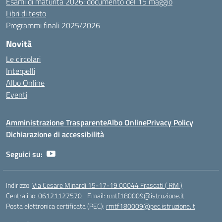
Esami di maturità 2026: documento del 15 maggio
Libri di testo
Programmi finali 2025/2026
Novità
Le circolari
Interpelli
Albo Online
Eventi
Amministrazione Trasparente
Albo Online
Privacy Policy
Dichiarazione di accessibilità
Seguici su:
Indirizzo:
Via Cesare Minardi 15-17-19 00044 Frascati ( RM )
Centralino:
06121127570
Email:
rmtf180009@istruzione.it
Posta elettronica certificata (PEC):
rmtf180009@pec.istruzione.it