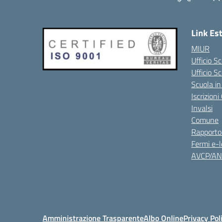
Link Es
MIUR
Ufficio Sc
Ufficio S
Scuola in
Iscrizion
Invalsi
Comune
Rapporto
Fermi e-l
AVCP/A
Amministrazione Trasparente
Albo Online
Privacy Pol