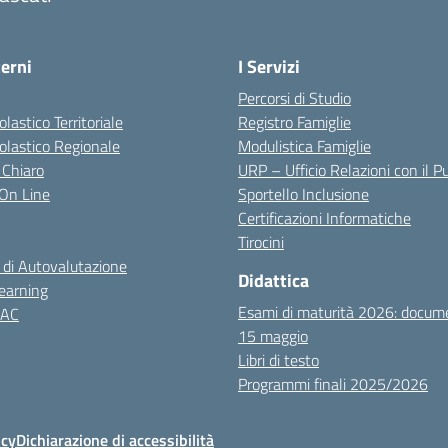
terni
I Servizi
Percorsi di Studio
olastico Territoriale
Registro Famiglie
colastico Regionale
Modulistica Famiglie
 Chiaro
URP – Ufficio Relazioni con il P
i On Line
Sportello Inclusione
Certificazioni Informatiche
Tirocini
 di Autovalutazione
Didattica
earning
Esami di maturità 2026: docum
NAC
15 maggio
Libri di testo
Programmi finali 2025/2026
icy
Dichiarazione di accessibilità