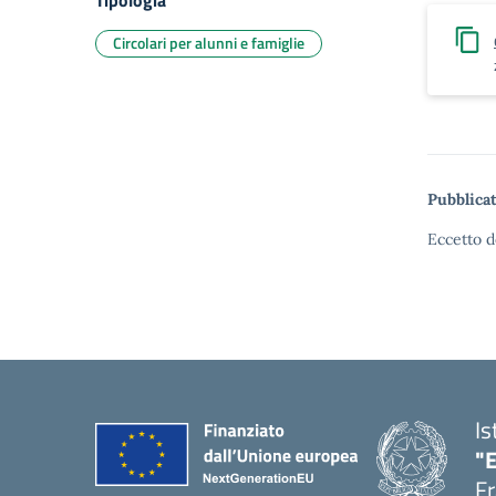
Tipologia
Circolari per alunni e famiglie
Pubblicat
Eccetto d
Is
"
Fr