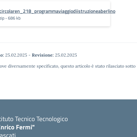
circolaren_218_programmaviaggiodiistruzioneaberlino
zip - 686 kb
o:
25.02.2025
-
Revisione:
25.02.2025
ove diversamente specificato, questo articolo è stato rilasciato sott
tituto Tecnico Tecnologico
Enrico Fermi"
ascati