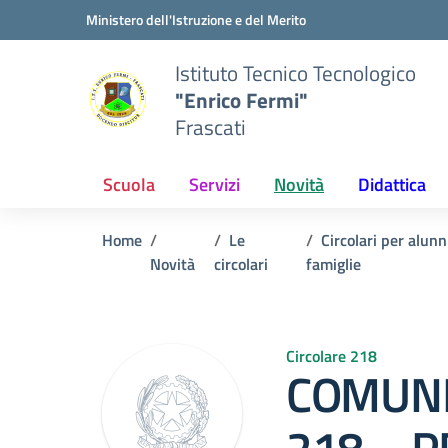
Vai ai contenuti
Vai al menu di navigazione
Vai al footer
Ministero dell'Istruzione e del Merito
Istituto Tecnico Tecnologico
"Enrico Fermi"
Frascati
Scuola
Servizi
Novità
Didattica
Home
Le
Circolari per alunn
Novità
circolari
famiglie
Circolare 218
COMUNI