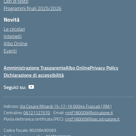
Libri di testo
Programmi finali 2025/2026
Novità
Le circolari
Interpelli
Albo Online
Eventi
Amministrazione Trasparente
Albo Online
Privacy Policy
Dichiarazione di accessibilità
Seguici su:
Indirizzo:
Via Cesare Minardi 15-17-19 00044 Frascati ( RM )
Centralino:
06121127570
Email:
rmtf180009@istruzione.it
Posta elettronica certificata (PEC):
rmtf180009@pec.istruzione.it
Codice fiscale: 80208490583