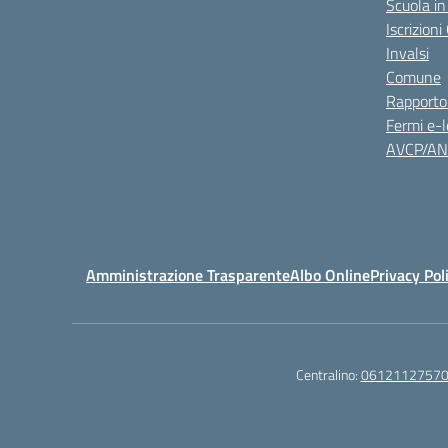
Scuola in
Iscrizion
Invalsi
Comune
Rapporto
Fermi e-l
AVCP/A
Amministrazione Trasparente
Albo Online
Privacy Pol
Centralino:
0612112757