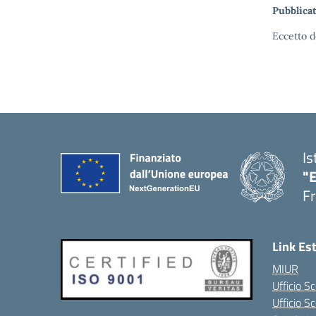
Pubblicat
Eccetto d
Is
"
Fr
Link Es
MIUR
Ufficio Sc
Ufficio S