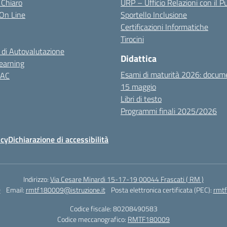
 Chiaro
URP – Ufficio Relazioni con il P
i On Line
Sportello Inclusione
Certificazioni Informatiche
Tirocini
 di Autovalutazione
Didattica
earning
Esami di maturità 2026: docum
NAC
15 maggio
Libri di testo
Programmi finali 2025/2026
icy
Dichiarazione di accessibilità
Indirizzo:
Via Cesare Minardi 15-17-19 00044 Frascati ( RM )
0
Email:
rmtf180009@istruzione.it
Posta elettronica certificata (PEC):
rmtf
Codice fiscale: 80208490583
Codice meccanografico:
RMTF180009