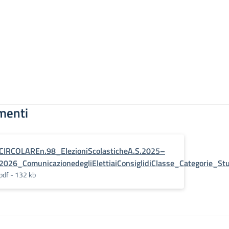
menti
CIRCOLAREn.98_ElezioniScolasticheA.S.2025–
2026_ComunicazionedegliElettiaiConsiglidiClasse_Categorie_Stu
pdf - 132 kb