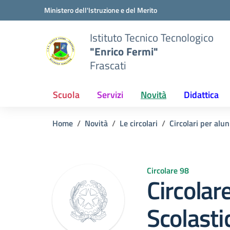
Vai ai contenuti
Vai al menu di navigazione
Vai al footer
Ministero dell'Istruzione e del Merito
Istituto Tecnico Tecnologico
"Enrico Fermi"
Frascati
Scuola
Servizi
Novità
Didattica
Home
Novità
Le circolari
Circolari per alun
Circolare 98
Circolar
Scolasti