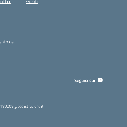
ubblico
Eventi
ento del
Seguici su:
180009@pec.istruzione.it