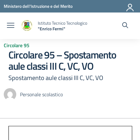
Vai ai contenuti
Vai al menu di navigazione
Vai al footer
Ministero dell'Istruzione e del Merito
Istituto Tecnico Tecnologico
"Enrico Fermi"
Circolare 95
Circolare 95 – Spostamento
aule classi III C, VC, VO
Spostamento aule classi III C, VC, VO
Personale scolastico