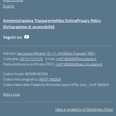
Eventi
Amministrazione Trasparente
Albo Online
Privacy Policy
Dichiarazione di accessibilità
Seguici su:
Indirizzo:
Via Cesare Minardi 15-17-19 00044 Frascati ( RM )
Centralino:
06121127570
Email:
rmtf180009@istruzione.it
Posta elettronica certificata (PEC):
rmtf180009@pec.istruzione.it
Codice fiscale: 80208490583
Codice meccanografico:
RMTF180009
Codice Indice delle Pubbliche Amministrazioni (IPA): istsc_rmtf180009
Note Legali
Idea e progetto di Designers Italia