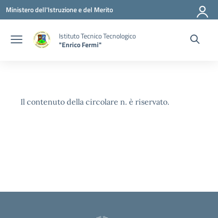
Vai ai contenuti
Vai al menu di navigazione
Vai al footer
Ministero dell'Istruzione e del Merito
Istituto Tecnico Tecnologico
"Enrico Fermi"
Il contenuto della circolare n. è riservato.