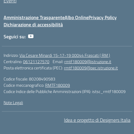
Eventi
Amministrazione Trasparente
Albo Online
Privacy Policy
Dichiarazione di accessibilità
Seguici su:
Indirizzo:
Via Cesare Minardi 15-17-19 00044 Frascati ( RM )
Centralino:
06121127570
Email:
rmtf180009@istruzione.it
Posta elettronica certificata (PEC):
rmtf180009@pec.istruzione.it
Codice fiscale: 80208490583
Codice meccanografico:
RMTF180009
Codice Indice delle Pubbliche Amministrazioni (IPA): istsc_rmtf180009
Note Legali
Idea e progetto di Designers Italia