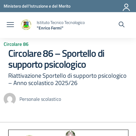
Vai ai contenuti
Vai al menu di navigazione
Vai al footer
Ministero dell'Istruzione e del Merito
Istituto Tecnico Tecnologico
"Enrico Fermi"
Circolare 86
Circolare 86 – Sportello di
supporto psicologico
Riattivazione Sportello di supporto psicologico
– Anno scolastico 2025/26
Personale scolastico