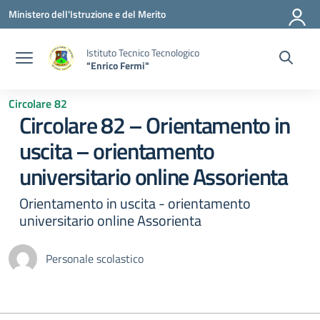
Vai ai contenuti
Vai al menu di navigazione
Vai al footer
Ministero dell'Istruzione e del Merito
Istituto Tecnico Tecnologico
"Enrico Fermi"
Circolare 82
Circolare 82 – Orientamento in
uscita – orientamento
universitario online Assorienta
Orientamento in uscita - orientamento
universitario online Assorienta
Personale scolastico