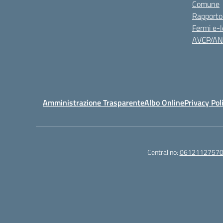
Comune
Rapporto
Fermi e-l
AVCP/A
Amministrazione Trasparente
Albo Online
Privacy Pol
Centralino:
0612112757