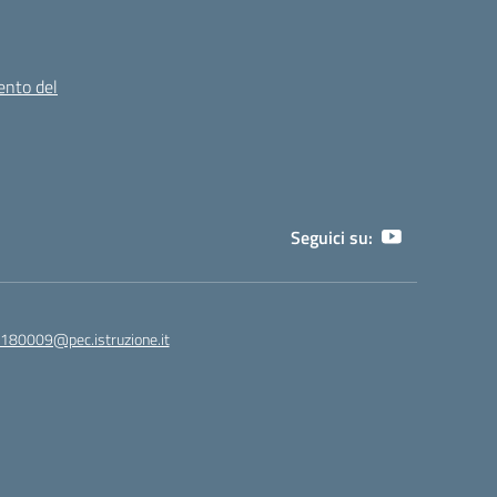
ento del
Seguici su:
180009@pec.istruzione.it