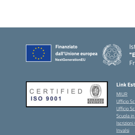
Is
"
Fr
Link Es
MIUR
Ufficio Sc
Ufficio S
Scuola in
Iscrizion
Invalsi