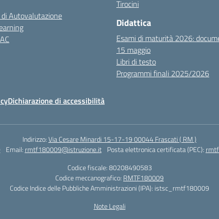
Tirocini
 di Autovalutazione
Didattica
earning
Esami di maturità 2026: docum
NAC
15 maggio
Libri di testo
Programmi finali 2025/2026
icy
Dichiarazione di accessibilità
Indirizzo:
Via Cesare Minardi 15-17-19 00044 Frascati ( RM )
0
Email:
rmtf180009@istruzione.it
Posta elettronica certificata (PEC):
rmtf
Codice fiscale: 80208490583
Codice meccanografico:
RMTF180009
Codice Indice delle Pubbliche Amministrazioni (IPA): istsc_rmtf180009
Note Legali