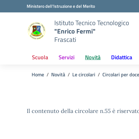
Vai ai contenuti
Vai al menu di navigazione
Vai al footer
Ministero dell'Istruzione e del Merito
Istituto Tecnico Tecnologico
"Enrico Fermi"
Frascati
Scuola
Servizi
Novità
Didattica
Home
Novità
Le circolari
Circolari per doc
Il contenuto della circolare n.55 è riservato