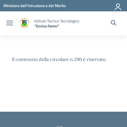
Vai ai contenuti
Vai al menu di navigazione
Vai al footer
Ministero dell'Istruzione e del Merito
Istituto Tecnico Tecnologico
"Enrico Fermi"
Il contenuto della circolare n.290 è riservato.