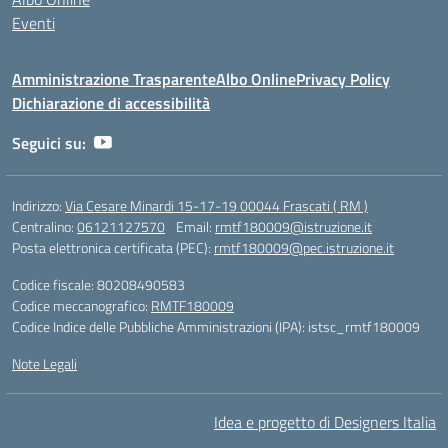
Eventi
Amministrazione Trasparente
Albo Online
Privacy Policy
Dichiarazione di accessibilità
Seguici su:
Indirizzo:
Via Cesare Minardi 15-17-19 00044 Frascati ( RM )
Centralino:
06121127570
Email:
rmtf180009@istruzione.it
Posta elettronica certificata (PEC):
rmtf180009@pec.istruzione.it
Codice fiscale: 80208490583
Codice meccanografico:
RMTF180009
Codice Indice delle Pubbliche Amministrazioni (IPA): istsc_rmtf180009
Note Legali
Idea e progetto di Designers Italia