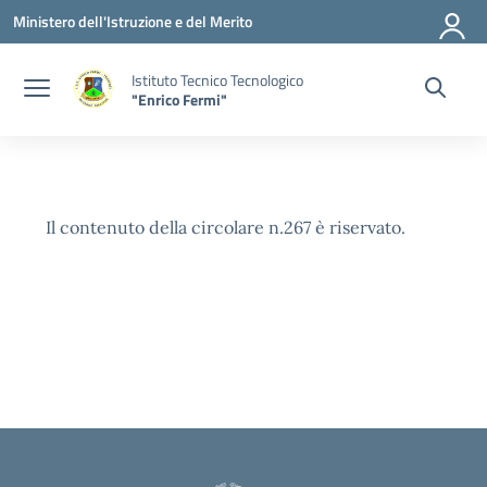
Vai ai contenuti
Vai al menu di navigazione
Vai al footer
Ministero dell'Istruzione e del Merito
Istituto Tecnico Tecnologico
"Enrico Fermi"
Il contenuto della circolare n.267 è riservato.