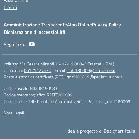
Eventi
Amministrazione Trasparente
Albo Online
Privacy Policy
Dichiarazione di accessibilità
Seguici su:
Indirizzo:
Via Cesare Minardi 15-17-19 00044 Frascati ( RM )
Centralino:
06121127570
Email:
rmtf180009@istruzione.it
Posta elettronica certificata (PEC):
rmtf180009@pec.istruzione.it
Codice fiscale: 80208490583
Codice meccanografico:
RMTF180009
Codice Indice delle Pubbliche Amministrazioni (IPA): istsc_rmtf180009
Note Legali
Idea e progetto di Designers Italia