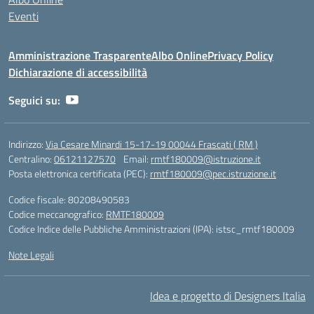
Eventi
Amministrazione Trasparente
Albo Online
Privacy Policy
Dichiarazione di accessibilità
Seguici su:
Indirizzo:
Via Cesare Minardi 15-17-19 00044 Frascati ( RM )
Centralino:
06121127570
Email:
rmtf180009@istruzione.it
Posta elettronica certificata (PEC):
rmtf180009@pec.istruzione.it
Codice fiscale: 80208490583
Codice meccanografico:
RMTF180009
Codice Indice delle Pubbliche Amministrazioni (IPA): istsc_rmtf180009
Note Legali
Idea e progetto di Designers Italia