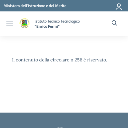
Vai ai contenuti
Vai al menu di navigazione
Vai al footer
Ministero dell'Istruzione e del Merito
Istituto Tecnico Tecnologico
"Enrico Fermi"
Il contenuto della circolare n.256 è riservato.