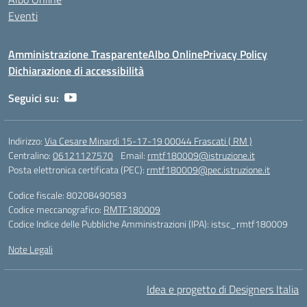
Eventi
Amministrazione Trasparente
Albo Online
Privacy Policy
Dichiarazione di accessibilità
Seguici su:
Indirizzo:
Via Cesare Minardi 15-17-19 00044 Frascati ( RM )
Centralino:
06121127570
Email:
rmtf180009@istruzione.it
Posta elettronica certificata (PEC):
rmtf180009@pec.istruzione.it
Codice fiscale: 80208490583
Codice meccanografico:
RMTF180009
Codice Indice delle Pubbliche Amministrazioni (IPA): istsc_rmtf180009
Note Legali
Idea e progetto di Designers Italia