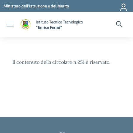
Vai ai contenuti
Vai al menu di navigazione
Vai al footer
Ministero dell'Istruzione e del Merito
Istituto Tecnico Tecnologico
"Enrico Fermi"
Il contenuto della circolare n.251 è riservato.