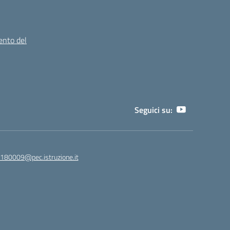
ento del
Seguici su:
180009@pec.istruzione.it