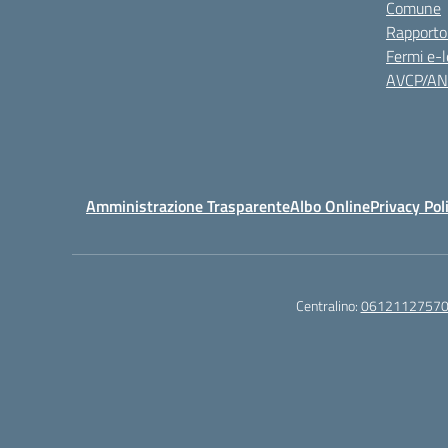
Comune
Rapporto
Fermi e-l
AVCP/A
Amministrazione Trasparente
Albo Online
Privacy Pol
Centralino:
0612112757