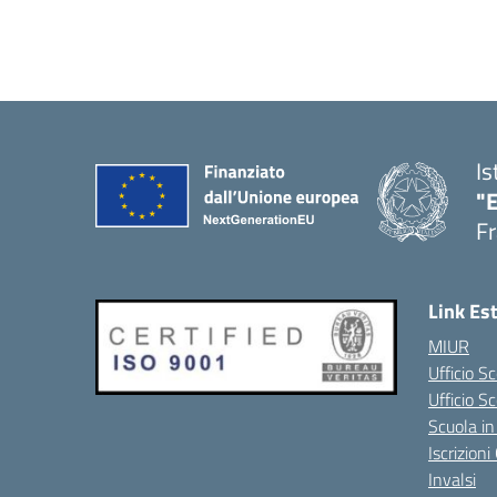
Is
"
Fr
Link Es
MIUR
Ufficio Sc
Ufficio S
Scuola in
Iscrizion
Invalsi