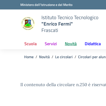
Vai ai contenuti
Vai al menu di navigazione
Vai al footer
Ministero dell'Istruzione e del Merito
Istituto Tecnico Tecnologico
"Enrico Fermi"
Frascati
Scuola
Servizi
Novità
Didattica
Home
Novità
Le circolari
Circolari per alun
Il contenuto della circolare n.250 è riserva