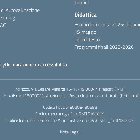
Tirocini
 di Autovalutazione
Didattica
earning
Esami di maturità 2026: docum
NAC
15 maggio
Libri di testo
Programmi finali 2025/2026
icy
Dichiarazione di accessibilità
Indirizzo:
Via Cesare Minardi 15-17-19 00044 Frascati ( RM )
0
Email:
rmtf180009@istruzione.it
Posta elettronica certificata (PEC):
rmtf
Codice fiscale: 80208490583
Codice meccanografico:
RMTF180009
Codice Indice delle Pubbliche Amministrazioni (IPA): istsc_rmtf180009
Note Legali