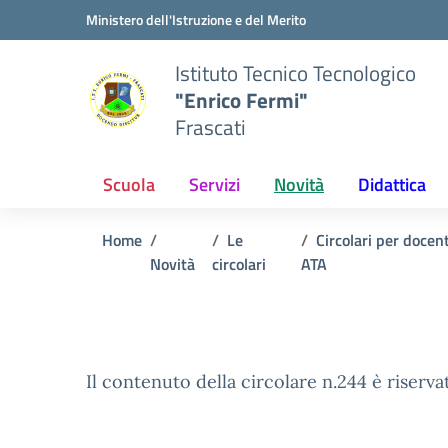
Vai ai contenuti
Vai al menu di navigazione
Vai al footer
Ministero dell'Istruzione e del Merito
Istituto Tecnico Tecnologico
"Enrico Fermi"
Frascati
Scuola
Servizi
Novità
Didattica
Home
Le
Circolari per docen
Novità
circolari
ATA
Il contenuto della circolare n.244 è riserva