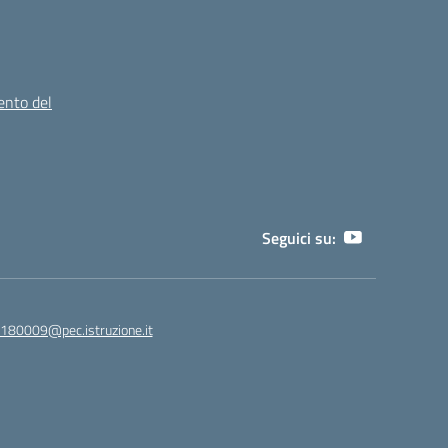
ento del
Seguici su:
180009@pec.istruzione.it