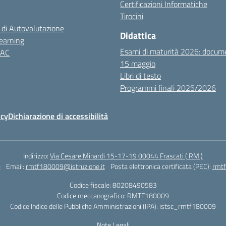
Certificazioni Informatiche
Tirocini
 di Autovalutazione
Didattica
earning
Esami di maturità 2026: docum
NAC
15 maggio
Libri di testo
Programmi finali 2025/2026
icy
Dichiarazione di accessibilità
Indirizzo:
Via Cesare Minardi 15-17-19 00044 Frascati ( RM )
0
Email:
rmtf180009@istruzione.it
Posta elettronica certificata (PEC):
rmtf
Codice fiscale: 80208490583
Codice meccanografico:
RMTF180009
Codice Indice delle Pubbliche Amministrazioni (IPA): istsc_rmtf180009
Note Legali