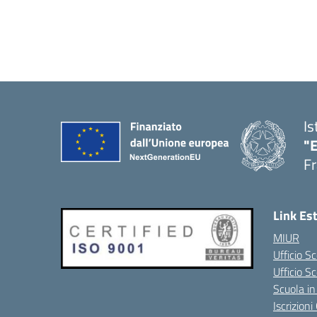
Is
"
Fr
Link Es
MIUR
Ufficio Sc
Ufficio S
Scuola in
Iscrizion