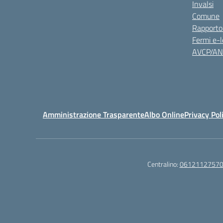
Invalsi
Comune
Rapporto
Fermi e-l
AVCP/A
Amministrazione Trasparente
Albo Online
Privacy Pol
Centralino:
0612112757