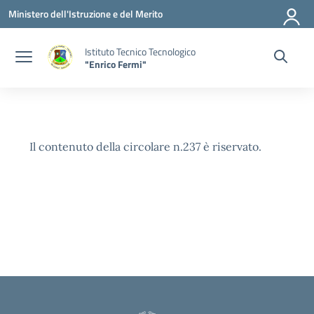
Vai ai contenuti
Vai al menu di navigazione
Vai al footer
Ministero dell'Istruzione e del Merito
Istituto Tecnico Tecnologico
"Enrico Fermi"
Il contenuto della circolare n.237 è riservato.