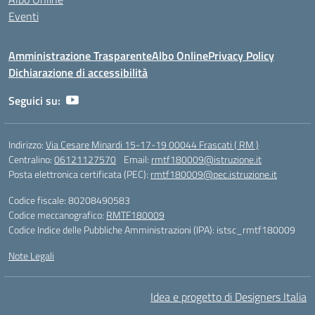
Eventi
Amministrazione Trasparente
Albo Online
Privacy Policy
Dichiarazione di accessibilità
Seguici su:
Indirizzo:
Via Cesare Minardi 15-17-19 00044 Frascati ( RM )
Centralino:
06121127570
Email:
rmtf180009@istruzione.it
Posta elettronica certificata (PEC):
rmtf180009@pec.istruzione.it
Codice fiscale: 80208490583
Codice meccanografico:
RMTF180009
Codice Indice delle Pubbliche Amministrazioni (IPA): istsc_rmtf180009
Note Legali
Idea e progetto di Designers Italia