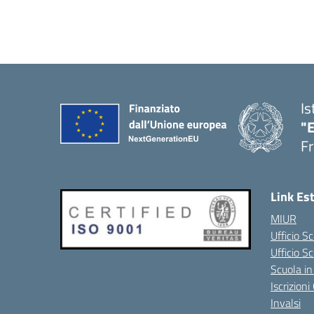
Is
"
Fr
Link Es
MIUR
Ufficio Sc
Ufficio S
Scuola in
Iscrizion
Invalsi