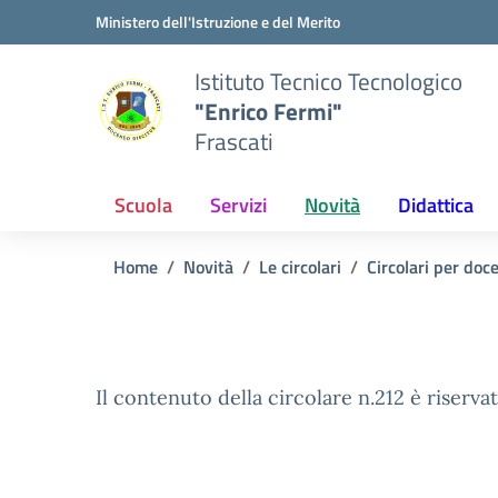
Vai ai contenuti
Vai al menu di navigazione
Vai al footer
Ministero dell'Istruzione e del Merito
Istituto Tecnico Tecnologico
"Enrico Fermi"
Frascati
Scuola
Servizi
Novità
Didattica
Home
Novità
Le circolari
Circolari per doc
Il contenuto della circolare n.212 è riservat