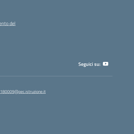
ento del
Seguici su:
180009@pec.istruzione.it