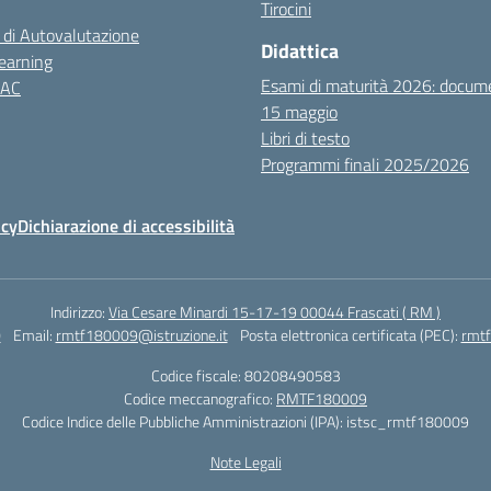
Tirocini
 di Autovalutazione
Didattica
earning
Esami di maturità 2026: docum
NAC
15 maggio
Libri di testo
Programmi finali 2025/2026
icy
Dichiarazione di accessibilità
Indirizzo:
Via Cesare Minardi 15-17-19 00044 Frascati ( RM )
0
Email:
rmtf180009@istruzione.it
Posta elettronica certificata (PEC):
rmtf
Codice fiscale: 80208490583
Codice meccanografico:
RMTF180009
Codice Indice delle Pubbliche Amministrazioni (IPA): istsc_rmtf180009
Note Legali