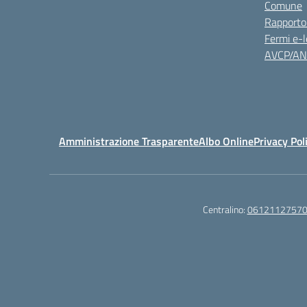
Comune
Rapporto
Fermi e-l
AVCP/A
Amministrazione Trasparente
Albo Online
Privacy Pol
Centralino:
0612112757