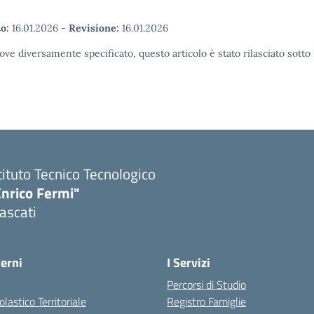
o:
16.01.2026
-
Revisione:
16.01.2026
ove diversamente specificato, questo articolo è stato rilasciato sott
tituto Tecnico Tecnologico
Enrico Fermi"
ascati
terni
I Servizi
Percorsi di Studio
olastico Territoriale
Registro Famiglie