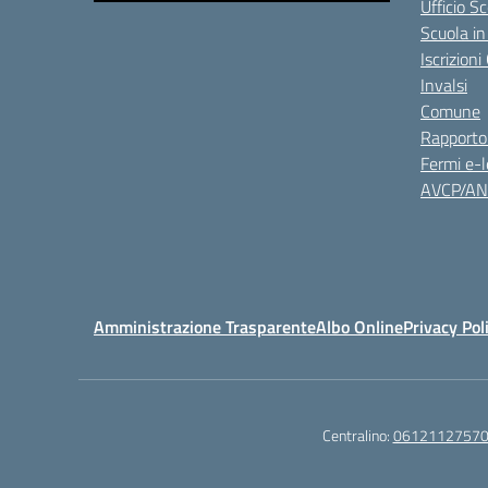
Ufficio S
Scuola in
Iscrizion
Invalsi
Comune
Rapporto
Fermi e-l
AVCP/A
Amministrazione Trasparente
Albo Online
Privacy Pol
Centralino:
0612112757