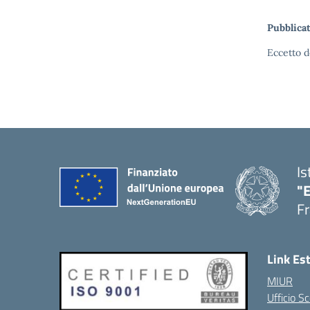
Pubblicat
Eccetto d
Is
"
Fr
Link Es
MIUR
Ufficio Sc