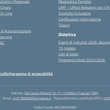
colastico Regionale
Modulistica Famiglie
 Chiaro
URP – Ufficio Relazioni con il P
i On Line
Sportello Inclusione
Certificazioni Informatiche
Tirocini
 di Autovalutazione
Didattica
earning
Esami di maturità 2026: docum
NAC
15 maggio
Libri di testo
Programmi finali 2025/2026
icy
Dichiarazione di accessibilità
Indirizzo:
Via Cesare Minardi 15-17-19 00044 Frascati ( RM )
0
Email:
rmtf180009@istruzione.it
Posta elettronica certificata (PEC):
rmtf
Codice fiscale: 80208490583