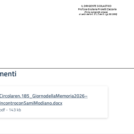
menti
Circolaren.185_GiornodellaMemoria2026–
IncontroconSamiModiano.docx
pdf - 143 kb