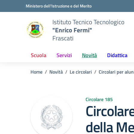
Vai ai contenuti
Vai al menu di navigazione
Vai al footer
Ministero dell'Istruzione e del Merito
Istituto Tecnico Tecnologico
"Enrico Fermi"
Frascati
Scuola
Servizi
Novità
Didattica
Home
Novità
Le circolari
Circolari per alun
Circolare 185
Circolar
della M