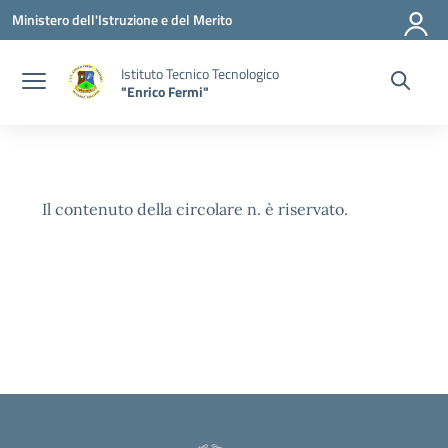
Vai ai contenuti
Vai al menu di navigazione
Vai al footer
Ministero dell'Istruzione e del Merito
Istituto Tecnico Tecnologico
"Enrico Fermi"
Il contenuto della circolare n. è riservato.