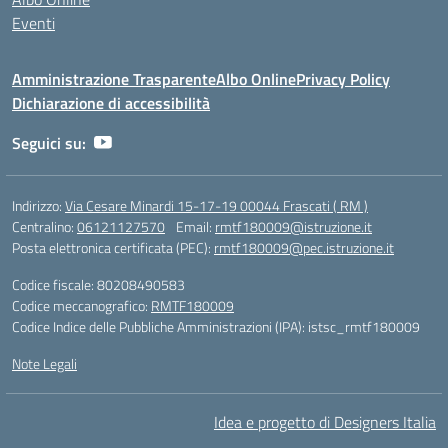
Eventi
Amministrazione Trasparente
Albo Online
Privacy Policy
Dichiarazione di accessibilità
Seguici su:
Indirizzo:
Via Cesare Minardi 15-17-19 00044 Frascati ( RM )
Centralino:
06121127570
Email:
rmtf180009@istruzione.it
Posta elettronica certificata (PEC):
rmtf180009@pec.istruzione.it
Codice fiscale: 80208490583
Codice meccanografico:
RMTF180009
Codice Indice delle Pubbliche Amministrazioni (IPA): istsc_rmtf180009
Note Legali
Idea e progetto di Designers Italia