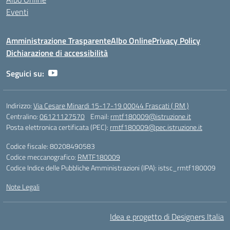
Eventi
Amministrazione Trasparente
Albo Online
Privacy Policy
Dichiarazione di accessibilità
Seguici su:
Indirizzo:
Via Cesare Minardi 15-17-19 00044 Frascati ( RM )
Centralino:
06121127570
Email:
rmtf180009@istruzione.it
Posta elettronica certificata (PEC):
rmtf180009@pec.istruzione.it
Codice fiscale: 80208490583
Codice meccanografico:
RMTF180009
Codice Indice delle Pubbliche Amministrazioni (IPA): istsc_rmtf180009
Note Legali
Idea e progetto di Designers Italia