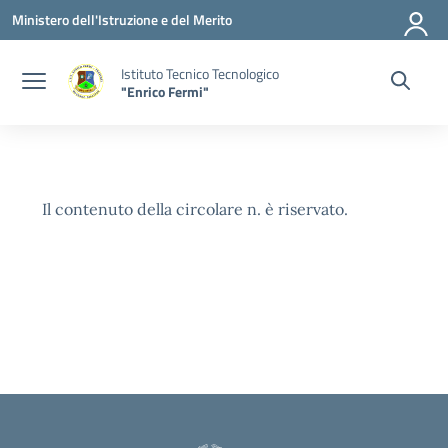
Vai ai contenuti
Vai al menu di navigazione
Vai al footer
Ministero dell'Istruzione e del Merito
Istituto Tecnico Tecnologico
"Enrico Fermi"
Il contenuto della circolare n. è riservato.