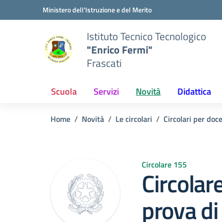
Vai ai contenuti
Vai al menu di navigazione
Vai al footer
Ministero dell'Istruzione e del Merito
Istituto Tecnico Tecnologico
"Enrico Fermi"
Frascati
Scuola
Servizi
Novità
Didattica
Home
Novità
Le circolari
Circolari per doc
Circolare 155
Circolar
prova di