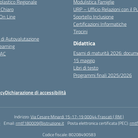
colastico Regionale
Modulistica Famiglie
 Chiaro
URP – Ufficio Relazioni con il P
i On Line
Sportello Inclusione
Certificazioni Informatiche
Tirocini
 di Autovalutazione
Didattica
earning
Esami di maturità 2026: docum
NAC
15 maggio
Libri di testo
Programmi finali 2025/2026
icy
Dichiarazione di accessibilità
Indirizzo:
Via Cesare Minardi 15-17-19 00044 Frascati ( RM )
0
Email:
rmtf180009@istruzione.it
Posta elettronica certificata (PEC):
rmtf
Codice fiscale: 80208490583