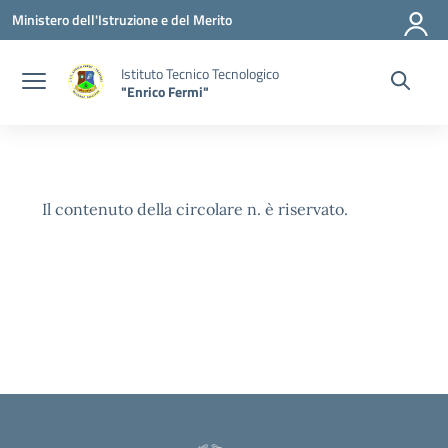
Vai ai contenuti
Vai al menu di navigazione
Vai al footer
Ministero dell'Istruzione e del Merito
Istituto Tecnico Tecnologico
"Enrico Fermi"
Il contenuto della circolare n. è riservato.