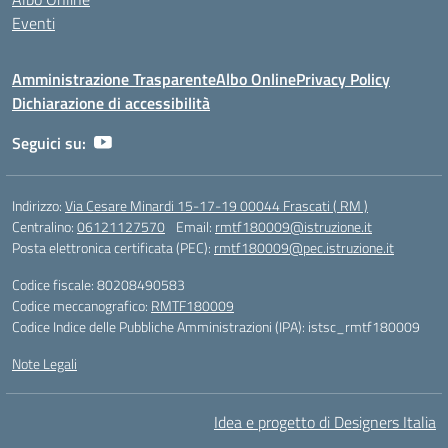
Eventi
Amministrazione Trasparente
Albo Online
Privacy Policy
Dichiarazione di accessibilità
Seguici su:
Indirizzo:
Via Cesare Minardi 15-17-19 00044 Frascati ( RM )
Centralino:
06121127570
Email:
rmtf180009@istruzione.it
Posta elettronica certificata (PEC):
rmtf180009@pec.istruzione.it
Codice fiscale: 80208490583
Codice meccanografico:
RMTF180009
Codice Indice delle Pubbliche Amministrazioni (IPA): istsc_rmtf180009
Note Legali
Idea e progetto di Designers Italia