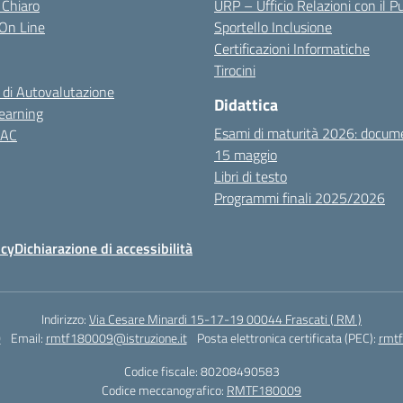
 Chiaro
URP – Ufficio Relazioni con il P
i On Line
Sportello Inclusione
Certificazioni Informatiche
Tirocini
 di Autovalutazione
Didattica
earning
Esami di maturità 2026: docum
NAC
15 maggio
Libri di testo
Programmi finali 2025/2026
icy
Dichiarazione di accessibilità
Indirizzo:
Via Cesare Minardi 15-17-19 00044 Frascati ( RM )
0
Email:
rmtf180009@istruzione.it
Posta elettronica certificata (PEC):
rmtf
Codice fiscale: 80208490583
Codice meccanografico:
RMTF180009