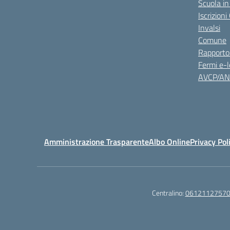
Scuola in
Iscrizion
Invalsi
Comune
Rapporto
Fermi e-l
AVCP/A
Amministrazione Trasparente
Albo Online
Privacy Pol
Centralino:
0612112757