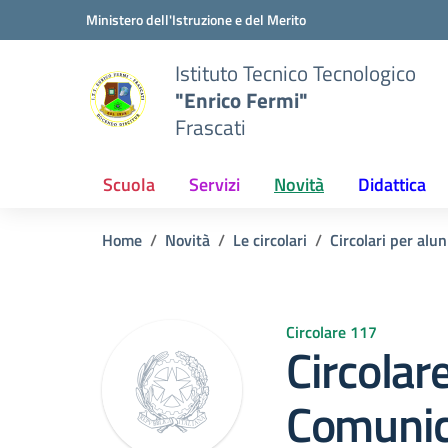
Vai ai contenuti
Vai al menu di navigazione
Vai al footer
Ministero dell'Istruzione e del Merito
Istituto Tecnico Tecnologico
"Enrico Fermi"
Frascati
Scuola
Servizi
Novità
Didattica
Home
Novità
Le circolari
Circolari per alun
Circolare 117
Circolar
Comunica