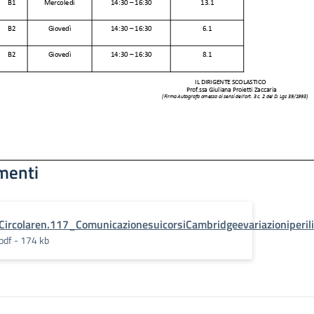
menti
Circolaren.117_ComunicazionesuicorsiCambridgeevariazioniperili
pdf - 174 kb