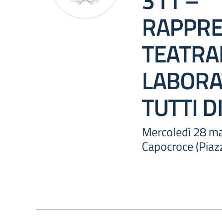
311 –
RAPPRE
TEATRA
LABORA
TUTTI D
Mercoledì 28 mag
Capocroce (Piazz