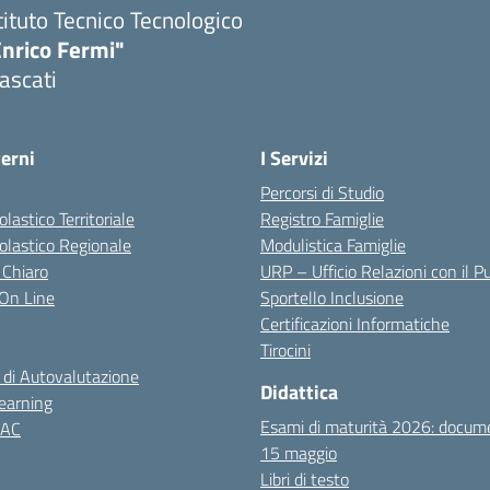
tituto Tecnico Tecnologico
Enrico Fermi"
ascati
terni
I Servizi
Percorsi di Studio
olastico Territoriale
Registro Famiglie
colastico Regionale
Modulistica Famiglie
 Chiaro
URP – Ufficio Relazioni con il P
i On Line
Sportello Inclusione
Certificazioni Informatiche
Tirocini
 di Autovalutazione
Didattica
earning
Esami di maturità 2026: docum
NAC
15 maggio
Libri di testo