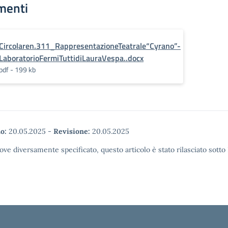
menti
Circolaren.311_RappresentazioneTeatrale“Cyrano”-
LaboratorioFermiTuttidiLauraVespa..docx
pdf - 199 kb
o:
20.05.2025
-
Revisione:
20.05.2025
ove diversamente specificato, questo articolo è stato rilasciato sott