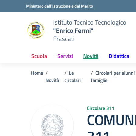
Vai ai contenuti
Vai al menu di navigazione
Vai al footer
Ministero dell'Istruzione e del Merito
Istituto Tecnico Tecnologico
"Enrico Fermi"
Frascati
Scuola
Servizi
Novità
Didattica
Home
Le
Circolari per alunni
Novità
circolari
famiglie
Circolare 311
COMUNI