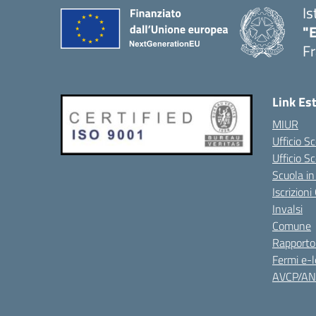
Is
"
Fr
Link Es
MIUR
Ufficio Sc
Ufficio S
Scuola in
Iscrizion
Invalsi
Comune
Rapporto
Fermi e-l
AVCP/A