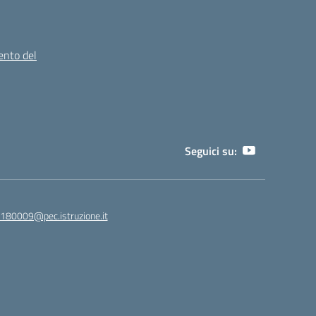
ento del
Seguici su:
180009@pec.istruzione.it