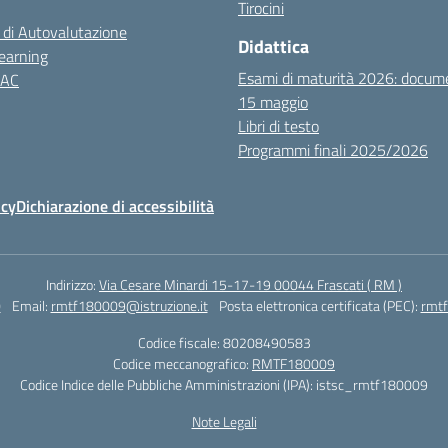
Tirocini
 di Autovalutazione
Didattica
earning
Esami di maturità 2026: docum
NAC
15 maggio
Libri di testo
Programmi finali 2025/2026
icy
Dichiarazione di accessibilità
Indirizzo:
Via Cesare Minardi 15-17-19 00044 Frascati ( RM )
0
Email:
rmtf180009@istruzione.it
Posta elettronica certificata (PEC):
rmtf
Codice fiscale: 80208490583
Codice meccanografico:
RMTF180009
Codice Indice delle Pubbliche Amministrazioni (IPA): istsc_rmtf180009
Note Legali