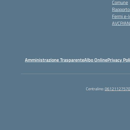
Comune
Rapporto
Fermi e-l
AVCP/A
Amministrazione Trasparente
Albo Online
Privacy Pol
Centralino:
0612112757