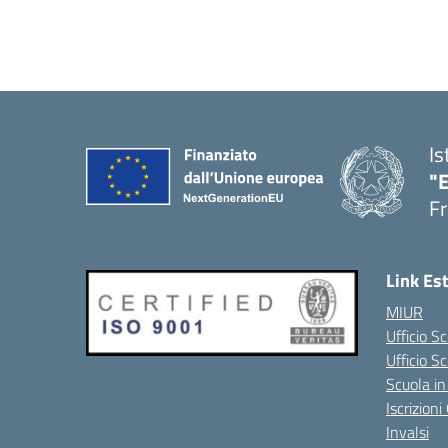
Is
"
Fr
Link Es
MIUR
Ufficio Sc
Ufficio S
Scuola in
Iscrizion
Invalsi