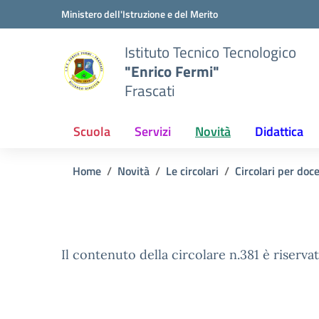
Vai ai contenuti
Vai al menu di navigazione
Vai al footer
Ministero dell'Istruzione e del Merito
Istituto Tecnico Tecnologico
"Enrico Fermi"
Frascati
Scuola
Servizi
Novità
Didattica
Home
Novità
Le circolari
Circolari per doc
Il contenuto della circolare n.381 è riservat