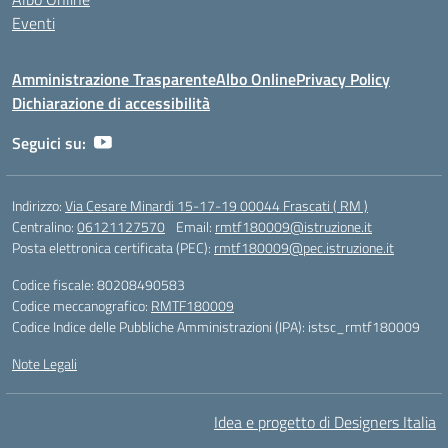
Eventi
Amministrazione Trasparente
Albo Online
Privacy Policy
Dichiarazione di accessibilità
Seguici su:
Indirizzo:
Via Cesare Minardi 15-17-19 00044 Frascati ( RM )
Centralino:
06121127570
Email:
rmtf180009@istruzione.it
Posta elettronica certificata (PEC):
rmtf180009@pec.istruzione.it
Codice fiscale: 80208490583
Codice meccanografico:
RMTF180009
Codice Indice delle Pubbliche Amministrazioni (IPA): istsc_rmtf180009
Note Legali
Idea e progetto di Designers Italia