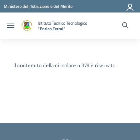
Vai ai contenuti
Vai al menu di navigazione
Vai al footer
Ministero dell'Istruzione e del Merito
Istituto Tecnico Tecnologico
"Enrico Fermi"
Il contenuto della circolare n.379 è riservato.