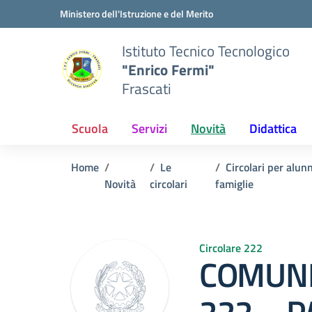
Vai ai contenuti
Vai al menu di navigazione
Vai al footer
Ministero dell'Istruzione e del Merito
Istituto Tecnico Tecnologico
"Enrico Fermi"
Frascati
Scuola
Servizi
Novità
Didattica
Home
Le
Circolari per alunn
Novità
circolari
famiglie
Circolare 222
COMUNI