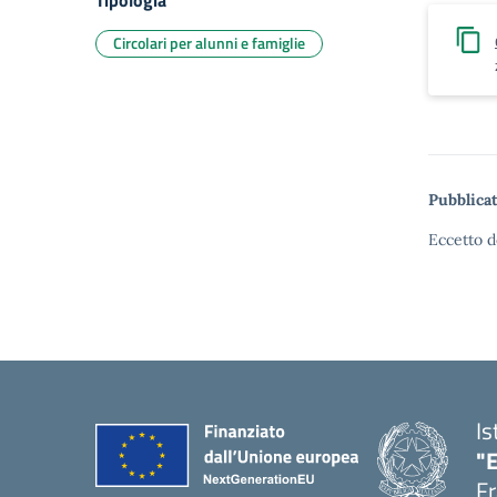
Tipologia
Circolari per alunni e famiglie
Pubblicat
Eccetto d
Is
"
Fr