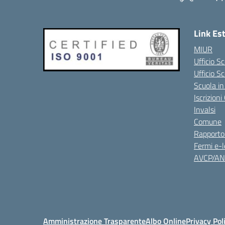
Link Es
MIUR
Ufficio Sc
Ufficio S
Scuola in
Iscrizion
Invalsi
Comune
Rapporto
Fermi e-l
AVCP/A
Amministrazione Trasparente
Albo Online
Privacy Pol