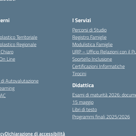
terni
I Servizi
Percorsi di Studio
olastico Territoriale
Registro Famiglie
colastico Regionale
Modulistica Famiglie
 Chiaro
URP – Ufficio Relazioni con il P
i On Line
Sportello Inclusione
Certificazioni Informatiche
Tirocini
 di Autovalutazione
Didattica
earning
Esami di maturità 2026: docum
NAC
15 maggio
Libri di testo
Programmi finali 2025/2026
icy
Dichiarazione di accessibilità