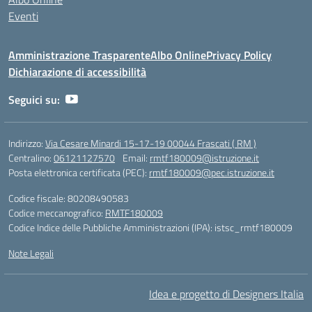
Eventi
Amministrazione Trasparente
Albo Online
Privacy Policy
Dichiarazione di accessibilità
Seguici su:
Indirizzo:
Via Cesare Minardi 15-17-19 00044 Frascati ( RM )
Centralino:
06121127570
Email:
rmtf180009@istruzione.it
Posta elettronica certificata (PEC):
rmtf180009@pec.istruzione.it
Codice fiscale: 80208490583
Codice meccanografico:
RMTF180009
Codice Indice delle Pubbliche Amministrazioni (IPA): istsc_rmtf180009
Note Legali
Idea e progetto di Designers Italia