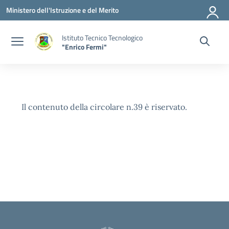
Vai ai contenuti
Vai al menu di navigazione
Vai al footer
Ministero dell'Istruzione e del Merito
Istituto Tecnico Tecnologico
"Enrico Fermi"
Il contenuto della circolare n.39 è riservato.