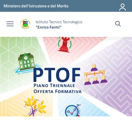
Vai ai contenuti
Vai al menu di navigazione
Vai al footer
Ministero dell'Istruzione e del Merito
Istituto Tecnico Tecnologico
"Enrico Fermi"