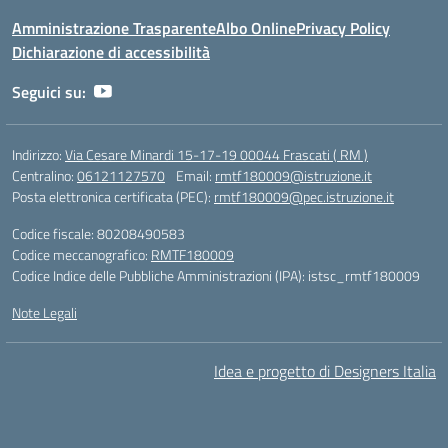
Amministrazione Trasparente
Albo Online
Privacy Policy
Dichiarazione di accessibilità
Seguici su:
Indirizzo:
Via Cesare Minardi 15-17-19 00044 Frascati ( RM )
Centralino:
06121127570
Email:
rmtf180009@istruzione.it
Posta elettronica certificata (PEC):
rmtf180009@pec.istruzione.it
Codice fiscale: 80208490583
Codice meccanografico:
RMTF180009
Codice Indice delle Pubbliche Amministrazioni (IPA): istsc_rmtf180009
Note Legali
Idea e progetto di Designers Italia