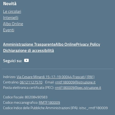
Novità
Le circolari
Interpelli
Albo Online
Eventi
Amministrazione Trasparente
Albo Online
Privacy Policy
Dichiarazione di accessibilità
Seguici su:
Indirizzo:
Via Cesare Minardi 15-17-19 00044 Frascati ( RM )
Centralino:
06121127570
Email:
rmtf180009@istruzione.it
Posta elettronica certificata (PEC):
rmtf180009@pec.istruzione.it
Codice fiscale: 80208490583
Codice meccanografico:
RMTF180009
Codice Indice delle Pubbliche Amministrazioni (IPA): istsc_rmtf180009