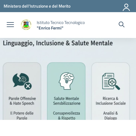
Vai ai contenuti
Vai al menu di navigazione
Vai al footer
Ministero dell'Istruzione e del Merito
Istituto Tecnico Tecnologico
"Enrico Fermi"