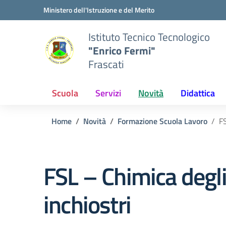
Vai ai contenuti
Vai al menu di navigazione
Vai al footer
Ministero dell'Istruzione e del Merito
Istituto Tecnico Tecnologico
"Enrico Fermi"
Frascati
Scuola
Servizi
Novità
Didattica
Home
Novità
Formazione Scuola Lavoro
FS
FSL – Chimica degl
inchiostri