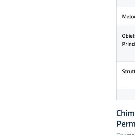
Meto
Obiet
Princ
Strut
Chimi
Perm