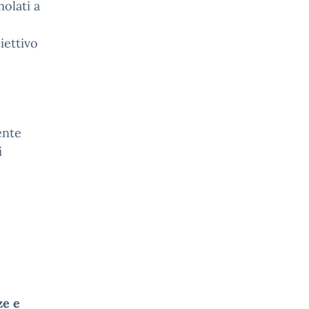
molati a
iettivo
ente
i
ze e