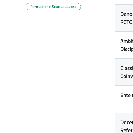
Formazione Scuola Lavoro
Deno
PCTO
Ambi
Disci
Class
Coinv
Ente 
Docen
Refer