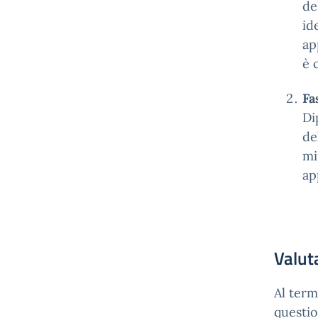
del
id
ap
è 
Fa
Di
de
mi
ap
Valut
Al term
questio