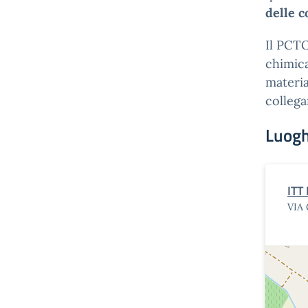
delle 
Il PCT
chimica
materia
collega
Luogh
ITT
VIA