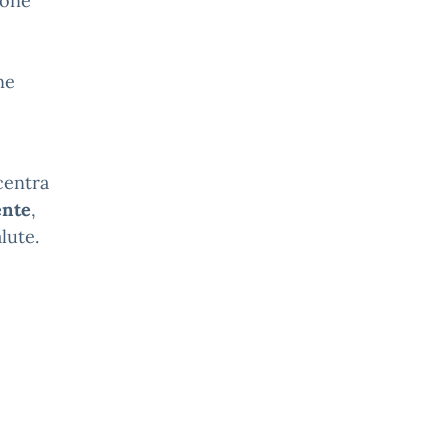
ione
ne
centra
ente
,
lute.