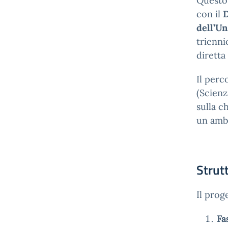
Questo 
con il
D
dell’Un
trienn
diretta
Il perc
(Scienz
sulla c
un ambi
Strut
Il prog
Fa