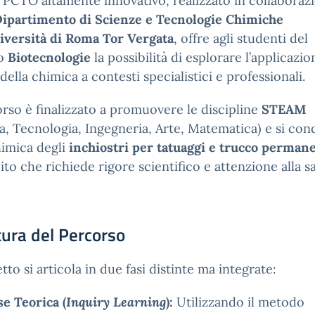
PCTO altamente innovativo, realizzato in collaboraz
ipartimento di Scienze e Tecnologie Chimiche
iversità di Roma Tor Vergata
, offre agli studenti del
io
Biotecnologie
la possibilità di esplorare l’applicazio
 della chimica a contesti specialistici e professionali.
orso è finalizzato a promuovere le discipline
STEAM
a, Tecnologia, Ingegneria, Arte, Matematica) e si con
himica degli
inchiostri per tatuaggi e trucco perman
to che richiede rigore scientifico e attenzione alla sa
tura del Percorso
etto si articola in due fasi distinte ma integrate:
se Teorica (
Inquiry Learning
):
Utilizzando il metodo