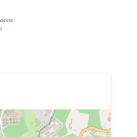
zione
i