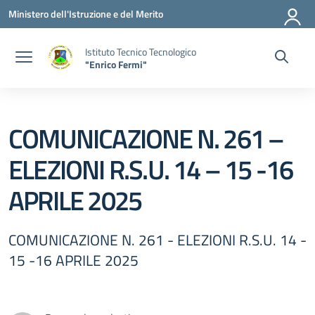
Vai ai contenuti
Vai al menu di navigazione
Vai al footer
Ministero dell'Istruzione e del Merito
Istituto Tecnico Tecnologico
"Enrico Fermi"
COMUNICAZIONE N. 261 –
ELEZIONI R.S.U. 14 – 15 -16
APRILE 2025
COMUNICAZIONE N. 261 - ELEZIONI R.S.U. 14 -
15 -16 APRILE 2025