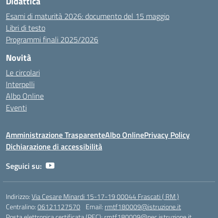
Didattica
Esami di maturità 2026: documento del 15 maggio
Libri di testo
Programmi finali 2025/2026
Novità
Le circolari
Interpelli
Albo Online
Eventi
Amministrazione Trasparente
Albo Online
Privacy Policy
Dichiarazione di accessibilità
Seguici su:
Indirizzo:
Via Cesare Minardi 15-17-19 00044 Frascati ( RM )
Centralino:
06121127570
Email:
rmtf180009@istruzione.it
Posta elettronica certificata (PEC):
rmtf180009@pec.istruzione.it