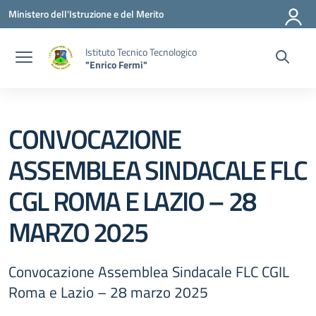
Vai ai contenuti
Vai al menu di navigazione
Vai al footer
Ministero dell'Istruzione e del Merito
Istituto Tecnico Tecnologico
"Enrico Fermi"
CONVOCAZIONE
ASSEMBLEA SINDACALE FLC
CGL ROMA E LAZIO – 28
MARZO 2025
Convocazione Assemblea Sindacale FLC CGIL
Roma e Lazio – 28 marzo 2025