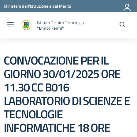
Vai ai contenuti
Vai al menu di navigazione
Vai al footer
Ministero dell'Istruzione e del Merito
Istituto Tecnico Tecnologico
"Enrico Fermi"
CONVOCAZIONE PER IL
GIORNO 30/01/2025 ORE
11.30 CC B016
LABORATORIO DI SCIENZE E
TECNOLOGIE
INFORMATICHE 18 ORE