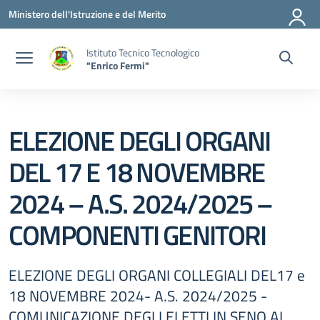
Vai ai contenuti
Vai al menu di navigazione
Vai al footer
Ministero dell'Istruzione e del Merito
Istituto Tecnico Tecnologico
"Enrico Fermi"
ELEZIONE DEGLI ORGANI
DEL 17 E 18 NOVEMBRE
2024 – A.S. 2024/2025 –
COMPONENTI GENITORI
ELEZIONE DEGLI ORGANI COLLEGIALI DEL17 e
18 NOVEMBRE 2024- A.S. 2024/2025 -
COMUNICAZIONE DEGLI ELETTI IN SENO AL