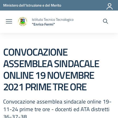
Vai ai contenuti
Vai al menu di navigazione
Vai al footer
Ministero dell'Istruzione e del Merito
Istituto Tecnico Tecnologico
"Enrico Fermi"
CONVOCAZIONE
ASSEMBLEA SINDACALE
ONLINE 19 NOVEMBRE
2021 PRIME TRE ORE
Convocazione assemblea sindacale online 19-
11-24 prime tre ore - docenti ed ATA distretti
36-37-38