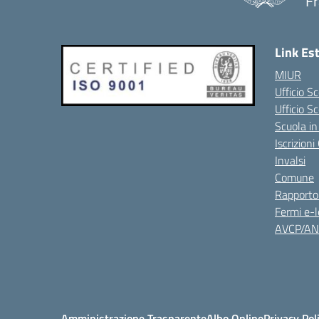
Fr
Link Es
MIUR
Ufficio Sc
Ufficio S
Scuola in
Iscrizion
Invalsi
Comune
Rapporto
Fermi e-l
AVCP/A
Amministrazione Trasparente
Albo Online
Privacy Pol