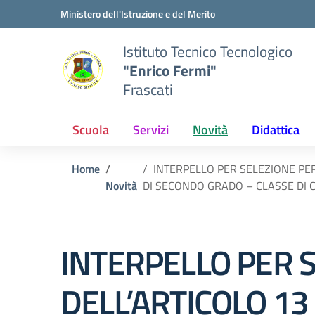
Vai ai contenuti
Vai al menu di navigazione
Vai al footer
Ministero dell'Istruzione e del Merito
Istituto Tecnico Tecnologico
"Enrico Fermi"
Frascati
Scuola
Servizi
Novità
Didattica
Home
INTERPELLO PER SELEZIONE PE
Novità
DI SECONDO GRADO – CLASSE DI 
INTERPELLO PER 
DELL’ARTICOLO 13