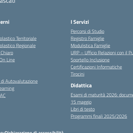
ascati
terni
I Servizi
Percorsi di Studio
olastico Territoriale
Registro Famiglie
colastico Regionale
Modulistica Famiglie
 Chiaro
URP – Ufficio Relazioni con il P
i On Line
Sportello Inclusione
Certificazioni Informatiche
Tirocini
 di Autovalutazione
Didattica
earning
Esami di maturità 2026: docum
NAC
15 maggio
Libri di testo
Programmi finali 2025/2026
icy
Dichiarazione di accessibilità