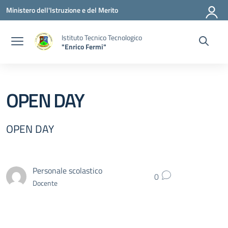
Vai ai contenuti
Vai al menu di navigazione
Vai al footer
Ministero dell'Istruzione e del Merito
Istituto Tecnico Tecnologico
"Enrico Fermi"
OPEN DAY
OPEN DAY
Personale scolastico
0
Docente