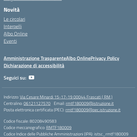
Novità
Le circolari
Interpelli
Albo Online
Eventi
Amministrazione Trasparente
Albo Online
Privacy Policy
Dichiarazione di accessibilità
Seguici su:
Indirizzo:
Via Cesare Minardi 15-17-19 00044 Frascati ( RM )
Centralino:
06121127570
Email:
rmtf180009@istruzione.it
Posta elettronica certificata (PEC):
rmtf180009@pec.istruzione.it
Codice fiscale: 80208490583
Codice meccanografico:
RMTF180009
Codice Indice delle Pubbliche Amministrazioni (IPA): istsc_rmtf180009