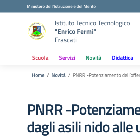
Vai ai contenuti
Vai al menu di navigazione
Vai al footer
Ministero dell'Istruzione e del Merito
Istituto Tecnico Tecnologico
"Enrico Fermi"
Frascati
Scuola
Servizi
Novità
Didattica
Home
Novità
PNRR -Potenziamento dell’offerta 
PNRR -Potenziamento
dagli asili nido alle