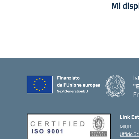
Mi disp
Is
"
Fr
Link Es
MIUR
Ufficio Sc