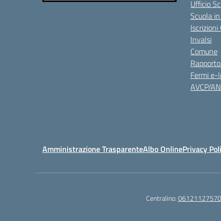
Ufficio S
Scuola in
Iscrizion
Invalsi
Comune
Rapporto
Fermi e-l
AVCP/A
Amministrazione Trasparente
Albo Online
Privacy Pol
Centralino:
0612112757