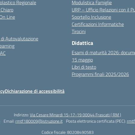
colastico Regionale
Modulistica Famiglie
 Chiaro
URP – Ufficio Relazioni con il P
i On Line
Sportello Inclusione
Certificazioni Informatiche
Tirocini
 di Autovalutazione
Didattica
earning
Esami di maturità 2026: docum
NAC
15 maggio
Libri di testo
Programmi finali 2025/2026
icy
Dichiarazione di accessibilità
Indirizzo:
Via Cesare Minardi 15-17-19 00044 Frascati ( RM )
0
Email:
rmtf180009@istruzione.it
Posta elettronica certificata (PEC):
rmtf
Codice fiscale: 80208490583