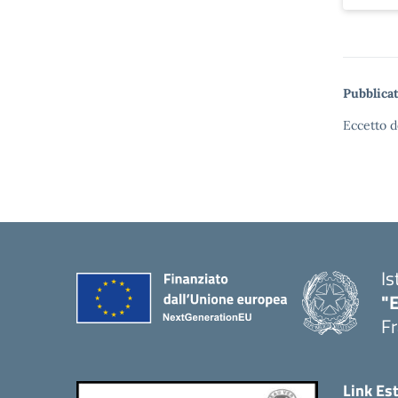
Pubblicat
Eccetto d
Is
"
Fr
Link Es