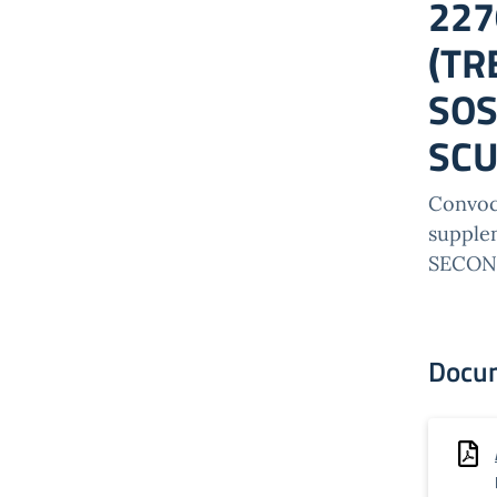
227
(TR
SOS
SCU
Convoca
supple
SECON
Docu