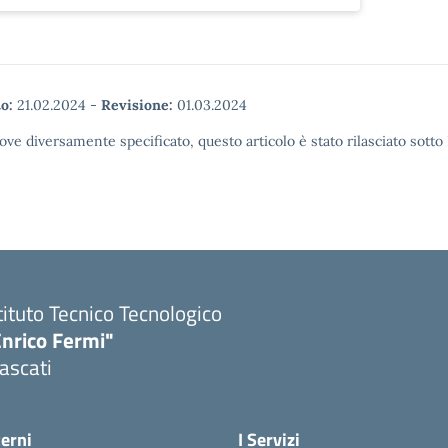
o:
21.02.2024
-
Revisione:
01.03.2024
ove diversamente specificato, questo articolo è stato rilasciato sott
tituto Tecnico Tecnologico
Enrico Fermi"
ascati
terni
I Servizi