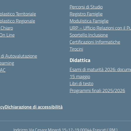
Percorsi di Studio
olastico Territoriale
Registro Famiglie
colastico Regionale
Modulistica Famiglie
 Chiaro
URP – Ufficio Relazioni con il P
i On Line
Sportello Inclusione
Certificazioni Informatiche
Tirocini
 di Autovalutazione
Didattica
earning
Esami di maturità 2026: docum
NAC
15 maggio
Libri di testo
Programmi finali 2025/2026
icy
Dichiarazione di accessibilità
Indirizzo:
Via Cesare Minardi 15-17-19 00044 Frascati ( RM )