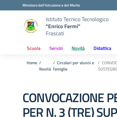
Vai ai contenuti
Vai al menu di navigazione
Vai al footer
Ministero dell'Istruzione e del Merito
Istituto Tecnico Tecnologico
"Enrico Fermi"
Frascati
Scuola
Servizi
Novità
Didattica
Home
Circolari per alunni e
CONVOCA
Novità
famiglie
SOSTEGNO
CONVOCAZIONE PE
PER N. 3 (TRE) S