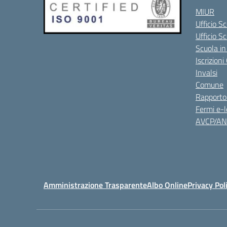
MIUR
Ufficio Sc
Ufficio S
Scuola in
Iscrizion
Invalsi
Comune
Rapporto
Fermi e-l
AVCP/A
Amministrazione Trasparente
Albo Online
Privacy Pol