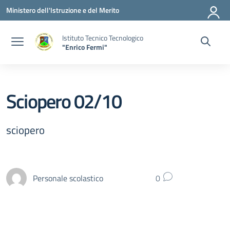
Vai ai contenuti
Vai al menu di navigazione
Vai al footer
Ministero dell'Istruzione e del Merito
Istituto Tecnico Tecnologico
"Enrico Fermi"
Sciopero 02/10
sciopero
Personale scolastico
0