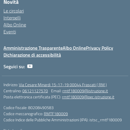
Novità
Le circolari
Interpelli
Albo Online
Eventi
Amministrazione Trasparente
Albo Online
Privacy Policy
Dichiarazione di accessibilità
Seguici su:
Indirizzo:
Via Cesare Minardi 15-17-19 00044 Frascati ( RM )
Centralino:
06121127570
Email:
rmtf180009@istruzione.it
Posta elettronica certificata (PEC):
rmtf180009@pec.istruzione.it
Codice fiscale: 80208490583
Codice meccanografico:
RMTF180009
Codice Indice delle Pubbliche Amministrazioni (IPA): istsc_rmtf180009