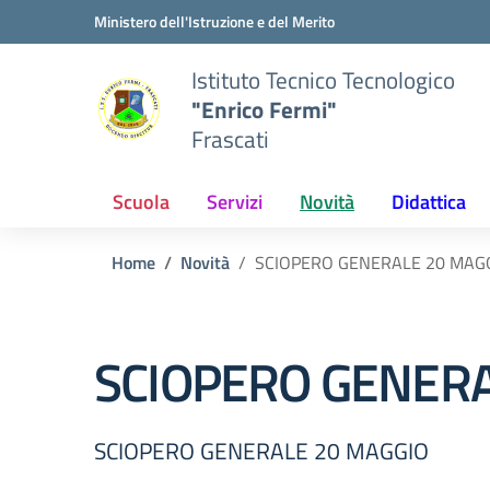
Vai ai contenuti
Vai al menu di navigazione
Vai al footer
Ministero dell'Istruzione e del Merito
Istituto Tecnico Tecnologico
"Enrico Fermi"
Frascati
Scuola
Servizi
Novità
Didattica
Home
Novità
SCIOPERO GENERALE 20 MAG
SCIOPERO GENERA
SCIOPERO GENERALE 20 MAGGIO