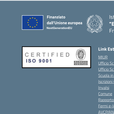
Is
"
Fr
Link Es
MIUR
Ufficio Sc
Ufficio S
Scuola in
Iscrizion
Invalsi
Comune
Rapporto
Fermi e-l
AVCP/A