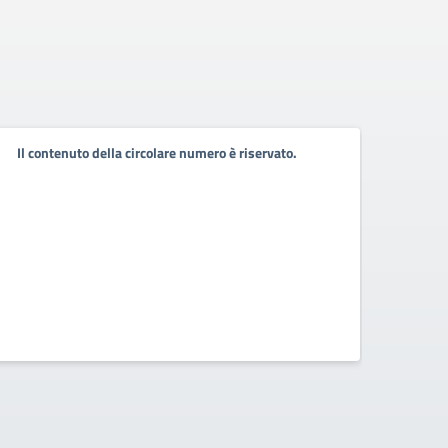
Circ
Il contenuto della circolare numero è riservato.
Sind
Convoc
PERSON
Lazio