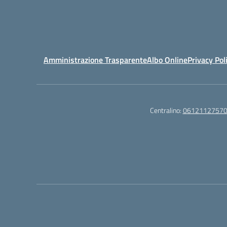
Amministrazione Trasparente
Albo Online
Privacy Pol
Centralino:
0612112757