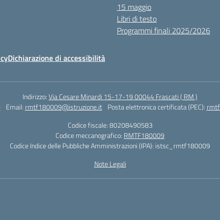
15 maggio
Libri di testo
Programmi finali 2025/2026
icy
Dichiarazione di accessibilità
Indirizzo:
Via Cesare Minardi 15-17-19 00044 Frascati ( RM )
0
Email:
rmtf180009@istruzione.it
Posta elettronica certificata (PEC):
rmtf
Codice fiscale: 80208490583
Codice meccanografico:
RMTF180009
Codice Indice delle Pubbliche Amministrazioni (IPA): istsc_rmtf180009
Note Legali