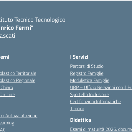
tituto Tecnico Tecnologico
Enrico Fermi"
ascati
terni
I Servizi
Percorsi di Studio
olastico Territoriale
Registro Famiglie
colastico Regionale
Modulistica Famiglie
 Chiaro
URP – Ufficio Relazioni con il P
i On Line
Sportello Inclusione
Certificazioni Informatiche
Tirocini
 di Autovalutazione
Didattica
earning
Esami di maturità 2026: docum
NAC