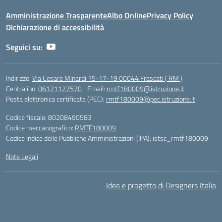
Amministrazione Trasparente
Albo Online
Privacy Policy
Dichiarazione di accessibilità
Seguici su:
Indirizzo:
Via Cesare Minardi 15-17-19 00044 Frascati ( RM )
Centralino:
06121127570
Email:
rmtf180009@istruzione.it
Posta elettronica certificata (PEC):
rmtf180009@pec.istruzione.it
Codice fiscale: 80208490583
Codice meccanografico:
RMTF180009
Codice Indice delle Pubbliche Amministrazioni (IPA): istsc_rmtf180009
Note Legali
Idea e progetto di Designers Italia