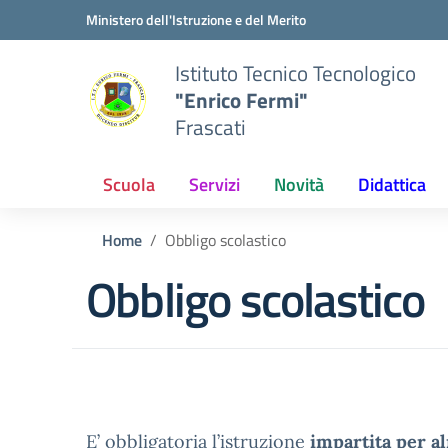
Vai ai contenuti
Vai al menu di navigazione
Vai al footer
Ministero dell'Istruzione e del Merito
Istituto Tecnico Tecnologico
"Enrico Fermi"
Frascati
Scuola
Servizi
Novità
Didattica
Home
Obbligo scolastico
Obbligo scolastico
E’ obbligatoria l’istruzione
impartita per a