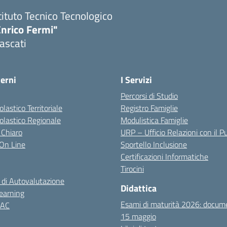
tituto Tecnico Tecnologico
Enrico Fermi"
ascati
terni
I Servizi
Percorsi di Studio
olastico Territoriale
Registro Famiglie
colastico Regionale
Modulistica Famiglie
 Chiaro
URP – Ufficio Relazioni con il P
i On Line
Sportello Inclusione
Certificazioni Informatiche
Tirocini
 di Autovalutazione
Didattica
earning
Esami di maturità 2026: docum
NAC
15 maggio