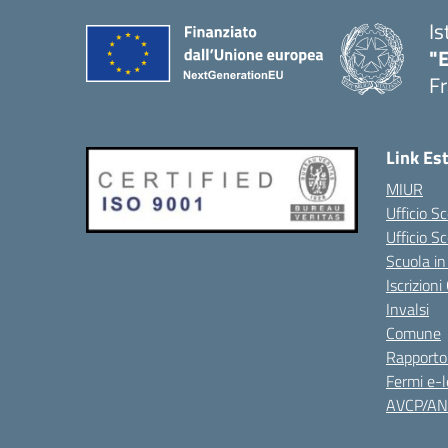
Is
"
Fr
Link Es
MIUR
Ufficio Sc
Ufficio S
Scuola in
Iscrizion
Invalsi
Comune
Rapporto
Fermi e-l
AVCP/A