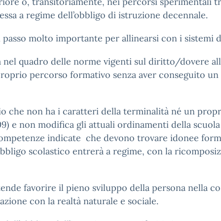
riore o, transitoriamente, nei percorsi sperimentali tr
messa a regime dell’obbligo di istruzione decennale.
 passo molto importante per allinearsi con i sistemi d
nel quadro delle norme vigenti sul diritto/dovere all’
roprio percorso formativo senza aver conseguito un t
io che non ha i caratteri della terminalità né un pro
 e non modifica gli attuali ordinamenti della scuola 
 competenze indicate che devono trovare idonee forme 
bbligo scolastico entrerà a regime, con la ricomposizio
tende favorire il pieno sviluppo della persona nella cos
razione con la realtà naturale e sociale.